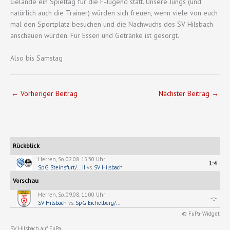
Gelände ein Spieltag für die F-Jugend statt. Unsere Jungs (und
natürlich auch die Trainer) würden sich freuen, wenn viele von euch
mal den Sportplatz besuchen und die Nachwuchs des SV Hilsbach
anschauen würden. Für Essen und Getränke ist gesorgt.
Also bis Samstag
←
Vorheriger Beitrag
Nächster Beitrag
→
Rückblick
Herren, So. 02.08. 15:30 Uhr
1:4
SpG Steinsfurt/... II
vs.
SV Hilsbach
Vorschau
Herren, So. 09.08. 11:00 Uhr
-:-
SV Hilsbach
vs.
SpG Eichelberg/...
© FuPa-Widget
SV Hilsbach auf FuPa