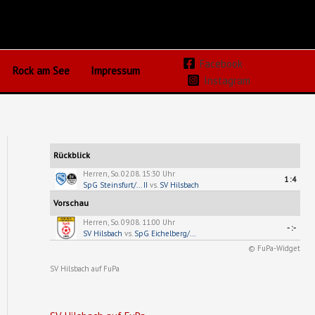
Facebook
Rock am See
Impressum
Instagram
Rückblick
Herren, So. 02.08. 15:30 Uhr
1:4
SpG Steinsfurt/... II
vs.
SV Hilsbach
Vorschau
Herren, So. 09.08. 11:00 Uhr
-:-
SV Hilsbach
vs.
SpG Eichelberg/...
© FuPa-Widget
SV Hilsbach auf FuPa