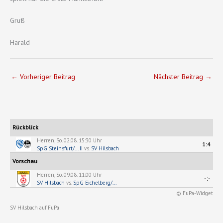
Gruß
Harald
←
Vorheriger Beitrag
Nächster Beitrag
→
Rückblick
Herren, So. 02.08. 15:30 Uhr
1:4
SpG Steinsfurt/... II
vs.
SV Hilsbach
Vorschau
Herren, So. 09.08. 11:00 Uhr
-:-
SV Hilsbach
vs.
SpG Eichelberg/...
© FuPa-Widget
SV Hilsbach auf FuPa