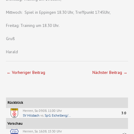
Mittwoch: Spiel in Eppingen 18.30 Uhr, Treffpunkt 17:45Uhr,
Freitag: Training um 18.30 Uhr.
Gruß
Harald
←
Vorheriger Beitrag
Nächster Beitrag
→
Rückblick
Herren, So. 09.08. 11:00 Uhr
3:0
SV Hilsbach
vs.
SpG Eichelberg/...
Vorschau
Herren, So. 16.08. 15:30 Uhr
-:-