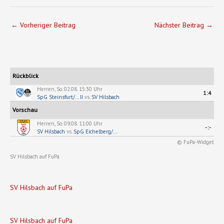
←
Vorheriger Beitrag
Nächster Beitrag
→
Rückblick
Herren, So. 02.08. 15:30 Uhr
1:4
SpG Steinsfurt/... II
vs.
SV Hilsbach
Vorschau
Herren, So. 09.08. 11:00 Uhr
-:-
SV Hilsbach
vs.
SpG Eichelberg/...
© FuPa-Widget
SV Hilsbach auf FuPa
SV Hilsbach auf FuPa
SV Hilsbach auf FuPa