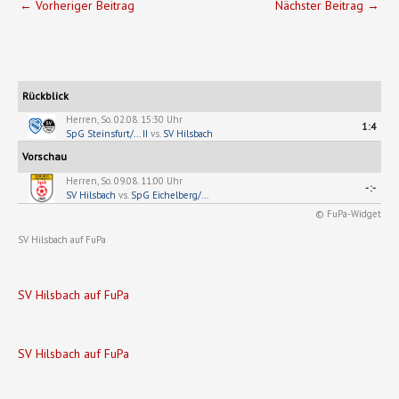
←
Vorheriger Beitrag
Nächster Beitrag
→
Rückblick
Herren, So. 02.08. 15:30 Uhr
1:4
SpG Steinsfurt/... II
vs.
SV Hilsbach
Vorschau
Herren, So. 09.08. 11:00 Uhr
-:-
SV Hilsbach
vs.
SpG Eichelberg/...
© FuPa-Widget
SV Hilsbach auf FuPa
SV Hilsbach auf FuPa
SV Hilsbach auf FuPa