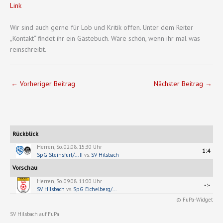
Link
Wir sind auch gerne für Lob und Kritik offen. Unter dem Reiter
„Kontakt“ findet ihr ein Gästebuch. Wäre schön, wenn ihr mal was
reinschreibt.
←
Vorheriger Beitrag
Nächster Beitrag
→
Rückblick
Herren, So. 02.08. 15:30 Uhr
1:4
SpG Steinsfurt/... II
vs.
SV Hilsbach
Vorschau
Herren, So. 09.08. 11:00 Uhr
-:-
SV Hilsbach
vs.
SpG Eichelberg/...
© FuPa-Widget
SV Hilsbach auf FuPa