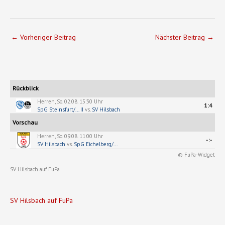
←
Vorheriger Beitrag
Nächster Beitrag
→
Rückblick
Herren, So. 02.08. 15:30 Uhr
1:4
SpG Steinsfurt/... II
vs.
SV Hilsbach
Vorschau
Herren, So. 09.08. 11:00 Uhr
-:-
SV Hilsbach
vs.
SpG Eichelberg/...
© FuPa-Widget
SV Hilsbach auf FuPa
SV Hilsbach auf FuPa