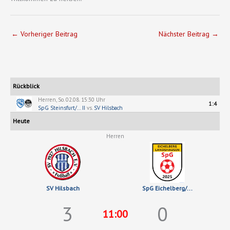
←
Vorheriger Beitrag
Nächster Beitrag
→
Rückblick
Herren, So. 02.08. 15:30 Uhr
1:4
SpG Steinsfurt/... II
vs.
SV Hilsbach
Heute
Herren
SV Hilsbach
SpG Eichelberg/...
3
0
11:00