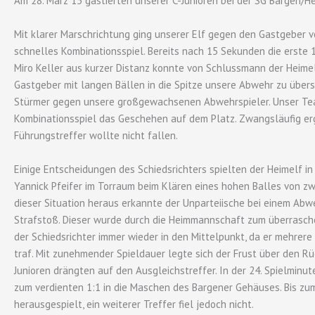
Am 28. März 15 gastierten unserer C-Junioren bei der SG Bargen/
Mit klarer Marschrichtung ging unserer Elf gegen den Gastgeber v
schnelles Kombinationsspiel. Bereits nach 15 Sekunden die erste
Miro Keller aus kurzer Distanz konnte von Schlussmann der Heime
Gastgeber mit langen Bällen in die Spitze unsere Abwehr zu übers
Stürmer gegen unsere großgewachsenen Abwehrspieler. Unser Tea
Kombinationsspiel das Geschehen auf dem Platz. Zwangsläufig erg
Führungstreffer wollte nicht fallen.
Einige Entscheidungen des Schiedsrichters spielten der Heimelf in
Yannick Pfeifer im Torraum beim Klären eines hohen Balles von zw
dieser Situation heraus erkannte der Unparteiische bei einem Abw
Strafstoß. Dieser wurde durch die Heimmannschaft zum überrasche
der Schiedsrichter immer wieder in den Mittelpunkt, da er mehre
traf. Mit zunehmender Spieldauer legte sich der Frust über den R
Junioren drängten auf den Ausgleichstreffer. In der 24. Spielminu
zum verdienten 1:1 in die Maschen des Bargener Gehäuses. Bis z
herausgespielt, ein weiterer Treffer fiel jedoch nicht.