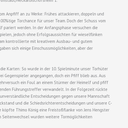
Helmstadt/Neckarbischofsheim 1.
om Anpfiff an zu Werke: Frühes attackieren, doppeln und
 100%tige Torchance für unser Team. Doch der Schuss vom
lf pariert werden. In der Anfangsphase versuchen die
pielen, jedoch ohne Erfolgsaussichten für wieselflinken
m kontrollierte mit kreativem Ausbau- und gutem
aben sich einige Einschussmöglichkeiten, aber der
 die Karten: So wurde in der 10. Spielminute unser Torhüter
ei Gegenspieler angegangen, doch ein Pfiff blieb aus. Aus
ehrversuch ein Foul an einem Stürmer der Heimelf und pfiff
nden Führungstreffer verwandelt. In der Folgezeit rückte
re unverständliche Entscheidungen gegen unsere Mannschaft
ückstand und die Schiedsrichterentscheidungen und unsere C-
te köpfte Thimo König eine Freistoßflanke von Jens Hengster
um Seitenwechsel wurden weitere Tormöglichkeiten