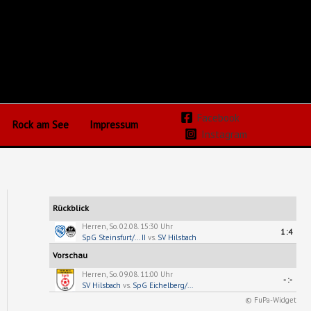
Facebook
Rock am See
Impressum
Instagram
Rückblick
Herren, So. 02.08. 15:30 Uhr
1:4
SpG Steinsfurt/... II
vs.
SV Hilsbach
Vorschau
Herren, So. 09.08. 11:00 Uhr
-:-
SV Hilsbach
vs.
SpG Eichelberg/...
© FuPa-Widget