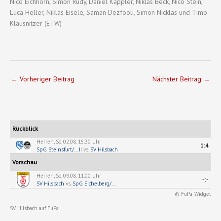
Nico Eichhorn, Simon Rudy, Daniel Kappler, Niklas Beck, Nico Stein,
Luca Heller, Niklas Eisele, Saman Dezfooli, Simon Nicklas und Timo
Klausnitzer (ETW)
←
Vorheriger Beitrag
Nächster Beitrag
→
Rückblick
Herren, So. 02.08. 15:30 Uhr
1:4
SpG Steinsfurt/... II
vs.
SV Hilsbach
Vorschau
Herren, So. 09.08. 11:00 Uhr
-:-
SV Hilsbach
vs.
SpG Eichelberg/...
© FuPa-Widget
SV Hilsbach auf FuPa