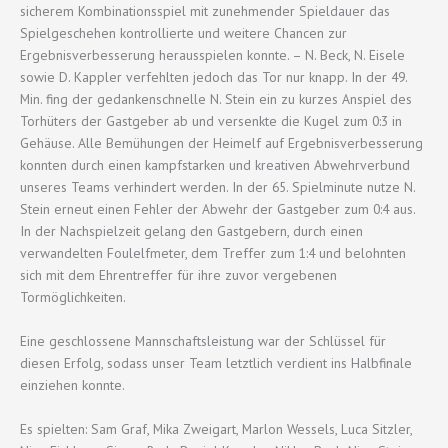
sicherem Kombinationsspiel mit zunehmender Spieldauer das
Spielgeschehen kontrollierte und weitere Chancen zur
Ergebnisverbesserung herausspielen konnte. – N. Beck, N. Eisele
sowie D. Kappler verfehlten jedoch das Tor nur knapp. In der 49.
Min. fing der gedankenschnelle N. Stein ein zu kurzes Anspiel des
Torhüters der Gastgeber ab und versenkte die Kugel zum 0:3 in
Gehäuse. Alle Bemühungen der Heimelf auf Ergebnisverbesserung
konnten durch einen kampfstarken und kreativen Abwehrverbund
unseres Teams verhindert werden. In der 65. Spielminute nutze N.
Stein erneut einen Fehler der Abwehr der Gastgeber zum 0:4 aus.
In der Nachspielzeit gelang den Gastgebern, durch einen
verwandelten Foulelfmeter, dem Treffer zum 1:4 und belohnten
sich mit dem Ehrentreffer für ihre zuvor vergebenen
Tormöglichkeiten.
Eine geschlossene Mannschaftsleistung war der Schlüssel für
diesen Erfolg, sodass unser Team letztlich verdient ins Halbfinale
einziehen konnte.
Es spielten: Sam Graf, Mika Zweigart, Marlon Wessels, Luca Sitzler,