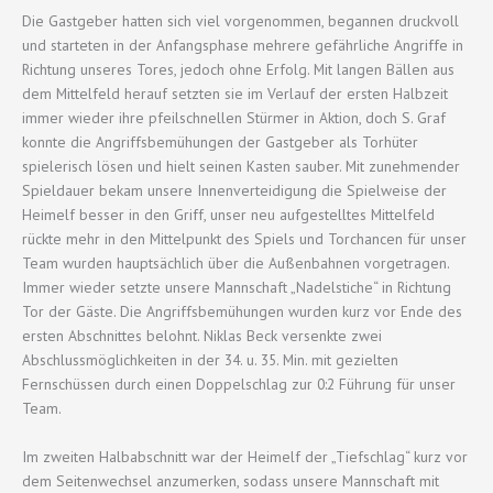
Die Gastgeber hatten sich viel vorgenommen, begannen druckvoll
und starteten in der Anfangsphase mehrere gefährliche Angriffe in
Richtung unseres Tores, jedoch ohne Erfolg. Mit langen Bällen aus
dem Mittelfeld herauf setzten sie im Verlauf der ersten Halbzeit
immer wieder ihre pfeilschnellen Stürmer in Aktion, doch S. Graf
konnte die Angriffsbemühungen der Gastgeber als Torhüter
spielerisch lösen und hielt seinen Kasten sauber. Mit zunehmender
Spieldauer bekam unsere Innenverteidigung die Spielweise der
Heimelf besser in den Griff, unser neu aufgestelltes Mittelfeld
rückte mehr in den Mittelpunkt des Spiels und Torchancen für unser
Team wurden hauptsächlich über die Außenbahnen vorgetragen.
Immer wieder setzte unsere Mannschaft „Nadelstiche“ in Richtung
Tor der Gäste. Die Angriffsbemühungen wurden kurz vor Ende des
ersten Abschnittes belohnt. Niklas Beck versenkte zwei
Abschlussmöglichkeiten in der 34. u. 35. Min. mit gezielten
Fernschüssen durch einen Doppelschlag zur 0:2 Führung für unser
Team.
Im zweiten Halbabschnitt war der Heimelf der „Tiefschlag“ kurz vor
dem Seitenwechsel anzumerken, sodass unsere Mannschaft mit