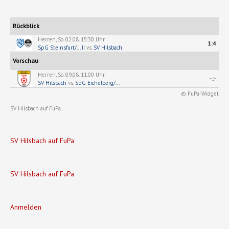
der
Saison
neuen
Rückblick
Saison
Herren, So. 02.08. 15:30 Uhr
1:4
SpG Steinsfurt/... II
vs.
SV Hilsbach
Vorschau
Herren, So. 09.08. 11:00 Uhr
-:-
SV Hilsbach
vs.
SpG Eichelberg/...
© FuPa-Widget
SV Hilsbach auf FuPa
SV Hilsbach auf FuPa
SV Hilsbach auf FuPa
Anmelden