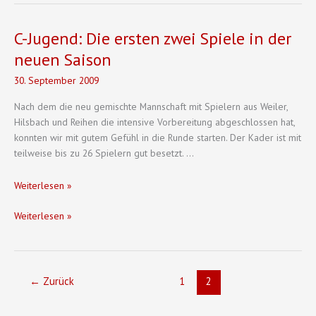
9
gegen
bei
9
der
C-Jugend: Die ersten zwei Spiele in der
bei
SG
neuen Saison
der
Kirchardt
SG
30. September 2009
Kirchardt
Nach dem die neu gemischte Mannschaft mit Spielern aus Weiler,
Hilsbach und Reihen die intensive Vorbereitung abgeschlossen hat,
konnten wir mit gutem Gefühl in die Runde starten. Der Kader ist mit
teilweise bis zu 26 Spielern gut besetzt. …
C-
Weiterlesen »
Jugend:
C-
Weiterlesen »
Die
Jugend:
ersten
Die
zwei
ersten
Spiele
zwei
in
←
Zurück
1
2
Spiele
der
in
neuen