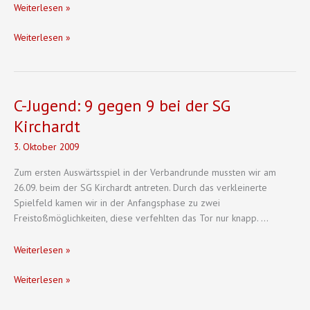
C-
Weiterlesen »
Jugend:
C-
Weiterlesen »
Überforderter
Jugend:
„Schiri“
Überforderter
führt
„Schiri“
zum
führt
Pokal
C-Jugend: 9 gegen 9 bei der SG
zum
aus
Kirchardt
Pokal
aus
3. Oktober 2009
Zum ersten Auswärtsspiel in der Verbandrunde mussten wir am
26.09. beim der SG Kirchardt antreten. Durch das verkleinerte
Spielfeld kamen wir in der Anfangsphase zu zwei
Freistoßmöglichkeiten, diese verfehlten das Tor nur knapp. …
C-
Weiterlesen »
Jugend:
C-
Weiterlesen »
9
Jugend:
gegen
9