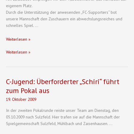
eigenem Platz.
Durch die Unterstützung der anwesenden „FC-Supporters“ bot
unsere Mannschaft den Zuschauern ein abwechslungsreiches und
schnelles Spiel. …
C-
Weiterlesen »
Jugend:
C-
Weiterlesen »
Verdienter
Jugend:
Dreier
Verdienter
im
Dreier
Spitzenspiel
im
C-Jugend: Überforderter „Schiri“ führt
Spitzenspiel
zum Pokal aus
19. Oktober 2009
In der zweiten Pokalrunde reiste unser Team am Dienstag, den
05.10.2009 nach Sulzfeld. Hier trafen sie auf die Mannschaft der
Spielgemeinschaft Sulzfeld, Mühlbach und Zaisenhausen. …