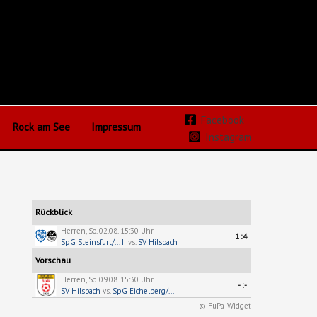
Facebook
Rock am See
Impressum
Instagram
Rückblick
Herren, So. 02.08. 15:30 Uhr
1:4
SpG Steinsfurt/... II
vs.
SV Hilsbach
Vorschau
Herren, So. 09.08. 15:30 Uhr
-:-
SV Hilsbach
vs.
SpG Eichelberg/...
© FuPa-Widget