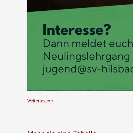
Schiedsrichter
Weiterlesen »
Neulingslehrgang