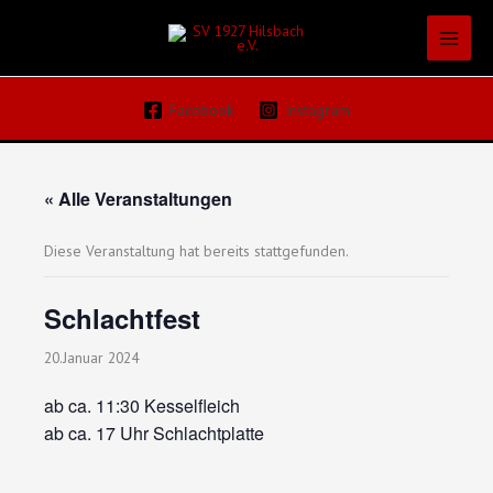
Zum
Inhalt
springen
Facebook
Instagram
« Alle Veranstaltungen
Diese Veranstaltung hat bereits stattgefunden.
Schlachtfest
20.Januar 2024
ab ca. 11:30 Kesselfleich
ab ca. 17 Uhr Schlachtplatte