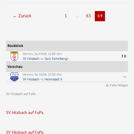
Hilsbach
←
Zurück
1
…
63
64
Rückblick
Herren, So. 09.08. 11:00 Uhr
3:0
SV Hilsbach
vs.
SpG Eichelberg/...
Vorschau
Herren, So. 16.08. 15:30 Uhr
-:-
SV Hilsbach
vs.
Helmstadt II
© FuPa-Widget
SV Hilsbach auf FuPa
SV Hilsbach auf FuPa
SV Hilsbach auf FuPa