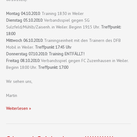
Montag 04.10.2010
: Training 18:30 in Weiler
Dienstag 05.10.2010
: Verbandsspiel gegen SG
Sulzfeld/Mühlb/Zaisenh. in Weiler. Beginn 19:15 Uhr.
Treffpunkt:
18:00
Mittwoch 06.10.2010:
Trainingseinheit mit den Trainern des DFB
Mobil in Weiler.
Treffpunkt 17:45 Uh
r
Donnerstag 07.10.2010:
Training ENTFÄLLT!
Freitag 08.10.2010:
Verbandsspiel gegen FC Zuzenhausen in Weiler.
Beginn 18:00 Uhr.
Treffpunkt: 17:00
Wir sehen uns,
Martin
C-
Weiterlesen »
Jugend:
Zeitplan
vom
04.10.2010