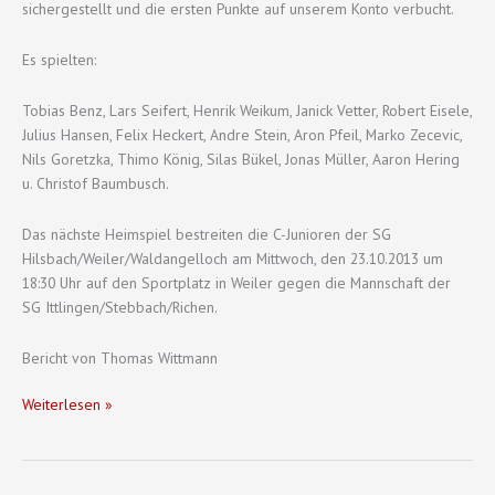
sichergestellt und die ersten Punkte auf unserem Konto verbucht.
Es spielten:
Tobias Benz, Lars Seifert, Henrik Weikum, Janick Vetter, Robert Eisele,
Julius Hansen, Felix Heckert, Andre Stein, Aron Pfeil, Marko Zecevic,
Nils Goretzka, Thimo König, Silas Bükel, Jonas Müller, Aaron Hering
u. Christof Baumbusch.
Das nächste Heimspiel bestreiten die C-Junioren der SG
Hilsbach/Weiler/Waldangelloch am Mittwoch, den 23.10.2013 um
18:30 Uhr auf den Sportplatz in Weiler gegen die Mannschaft der
SG Ittlingen/Stebbach/Richen.
Bericht von Thomas Wittmann
C-
Weiterlesen »
Junioren