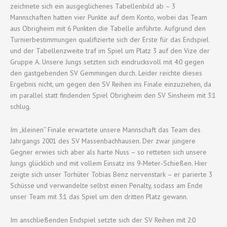
zeichnete sich ein ausgeglichenes Tabellenbild ab – 3
Mannschaften hatten vier Punkte auf dem Konto, wobei das Team
aus Obrigheim mit 6 Punkten die Tabelle anführte. Aufgrund den
Turnierbestimmungen qualifizierte sich der Erste für das Endspiel
und der Tabellenzweite traf im Spiel um Platz 3 auf den Vize der
Gruppe A. Unsere Jungs setzten sich eindrucksvoll mit 4:0 gegen
den gastgebenden SV Gemmingen durch. Leider reichte dieses
Ergebnis nicht, um gegen den SV Reihen ins Finale einzuziehen, da
im parallel statt findenden Spiel Obrigheim den SV Sinsheim mit 3:1
schlug.
Im „kleinen“ Finale erwartete unsere Mannschaft das Team des
Jahrgangs 2001 des SV Massenbachhausen. Der zwar jüngere
Gegner erwies sich aber als harte Nuss – so retteten sich unsere
Jungs glücklich und mit vollem Einsatz ins 9-Meter-Schießen. Hier
zeigte sich unser Torhüter Tobias Benz nervenstark – er parierte 3
Schüsse und verwandelte selbst einen Penalty, sodass am Ende
unser Team mit 3:1 das Spiel um den dritten Platz gewann.
Im anschließenden Endspiel setzte sich der SV Reihen mit 2:0