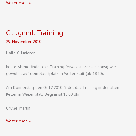
C-
Weiterlesen »
Jugend:
Spielabsage
für
den
C-Jugend: Training
01.12.2010
29. November 2010
Hallo C-Junioren,
heute Abend findet das Training (etwas kürzer als sonst) wie
gewohnt auf dem Sportplatz in Weiler statt (ab 18:30).
Am Donnerstag den 02.12.2010 findet das Training in der alten
Kelter in Weiler statt. Beginn ist 18:00 Uhr.
Grüße, Martin
C-
Weiterlesen »
Jugend:
Training