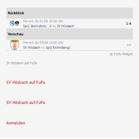
Rückblick
Herren, So. 02.08. 15:30 Uhr
1:4
SpG Steinsfurt/... II
vs.
SV Hilsbach
Vorschau
Herren, So. 09.08. 11:00 Uhr
-:-
SV Hilsbach
vs.
SpG Eichelberg/...
© FuPa-Widget
SV Hilsbach auf FuPa
SV Hilsbach auf FuPa
SV Hilsbach auf FuPa
Anmelden