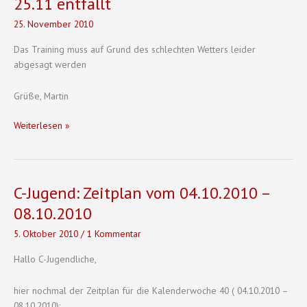
25.11 entfällt
25. November 2010
Das Training muss auf Grund des schlechten Wetters leider
abgesagt werden
Grüße, Martin
C-
Weiterlesen »
Jugend:
Training
am
Donnerstag
C-Jugend: Zeitplan vom 04.10.2010 –
den
08.10.2010
25.11
entfällt
5. Oktober 2010
/
1 Kommentar
Hallo C-Jugendliche,
hier nochmal der Zeitplan für die Kalenderwoche 40 ( 04.10.2010 –
08.10.2010):