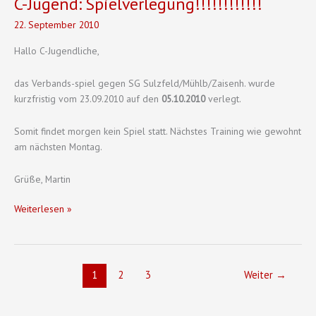
C-Jugend: Spielverlegung!!!!!!!!!!!!
–
22. September 2010
08.10.2010
Hallo C-Jugendliche,
das Verbands-spiel gegen SG Sulzfeld/Mühlb/Zaisenh. wurde
kurzfristig vom 23.09.2010 auf den
05.10.2010
verlegt.
Somit findet morgen kein Spiel statt. Nächstes Training wie gewohnt
am nächsten Montag.
Grüße, Martin
C-
Weiterlesen »
Jugend:
Spielverlegung!!!!!!!!!!!!
1
2
3
Weiter
→