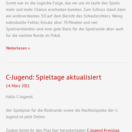
Somit war es die logische Folge, das wir uns im laufe des Spiels
mehr und mehr Chance erarbeiten konnten. Zum Schluss stand dann
ein wohlverdientes 3:0 auf dem Bericht des Schiedsrichters. Wenig
individuelle Fehler, Einsatz über 70 Minuten und viel
Spielverständnis sind eine gute Basis für die Spielrunde aber auch
für die nächste Runde im Pokal.
Guter
Weiterlesen »
Auftakt
im
Pokal
der
C-Jugend: Spieltage aktualisiert
C-
14. März 2011
Junioren
Hallo C-Jugend,
der Spielplan für die Rückrunde sowie die Nachholspiele der C-
Jugend ist jetzt Online.
Zudem könnt ihr den Plan hier herunterladen:
C-Jugend Kreisliga