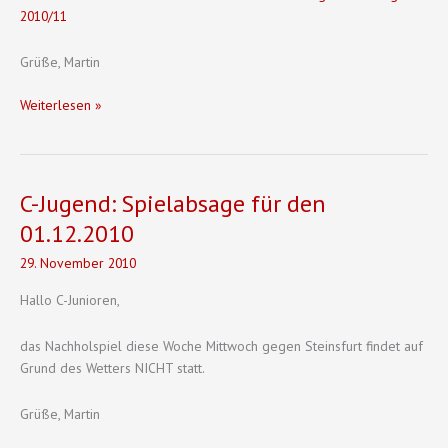
2010/11
Grüße, Martin
C-
Weiterlesen »
Jugend:
Spieltage
aktualisiert
C-Jugend: Spielabsage für den
01.12.2010
29. November 2010
Hallo C-Junioren,
das Nachholspiel diese Woche Mittwoch gegen Steinsfurt findet auf
Grund des Wetters NICHT statt.
Grüße, Martin