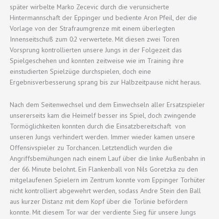
später wirbelte Marko Zecevic durch die verunsicherte
Hintermannschaft der Eppinger und bediente Aron Pfeil, der die
Vorlage von der Strafraumgrenze mit einem überlegten
Innenseitschuß zum 0:2 verwertete. Mit diesen zwei Toren
Vorsprung kontrollierten unsere Jungs in der Folgezeit das
Spielgeschehen und konnten zeitweise wie im Training ihre
einstudierten Spielzüge durchspielen, doch eine
Ergebnisverbesserung sprang bis zur Halbzeitpause nicht heraus.
Nach dem Seitenwechsel und dem Einwechseln aller Ersatzspieler
unsererseits kam die Heimelf besser ins Spiel, doch zwingende
Tormöglichkeiten konnten durch die Einsatzbereitschaft von
unseren Jungs verhindert werden. Immer wieder kamen unsere
Offensivspieler zu Torchancen. Letztendlich wurden die
Angriffsbemühungen nach einem Lauf über die linke Außenbahn in
der 66. Minute belohnt. Ein Flankenball von Nils Goretzka zu den
mitgelaufenen Spielern im Zentrum konnte vom Eppinger Torhüter
nicht kontrolliert abgewehrt werden, sodass Andre Stein den Ball
aus kurzer Distanz mit dem Kopf über die Torlinie befördern
konnte. Mit diesem Tor war der verdiente Sieg für unsere Jungs