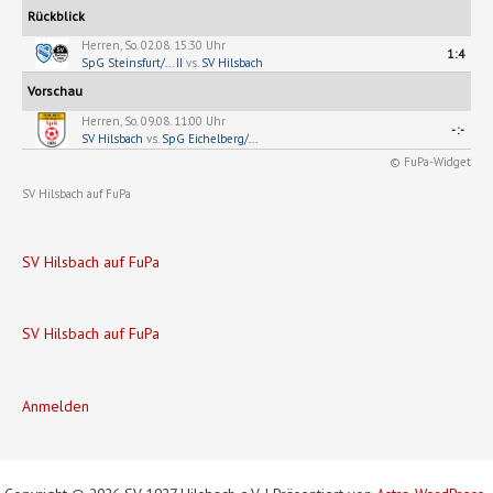
Rückblick
Herren, So. 02.08. 15:30 Uhr
1:4
SpG Steinsfurt/... II
vs.
SV Hilsbach
Vorschau
Herren, So. 09.08. 11:00 Uhr
-:-
SV Hilsbach
vs.
SpG Eichelberg/...
© FuPa-Widget
SV Hilsbach auf FuPa
SV Hilsbach auf FuPa
SV Hilsbach auf FuPa
Anmelden