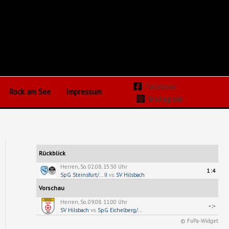
Facebook
Rock am See
Impressum
Instagram
Rückblick
Herren, So. 02.08. 15:30 Uhr
1:4
SpG Steinsfurt/... II
vs.
SV Hilsbach
Vorschau
Herren, So. 09.08. 11:00 Uhr
-:-
SV Hilsbach
vs.
SpG Eichelberg/...
© FuPa-Widget