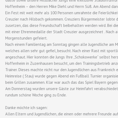
Gäste sowie unsere Hilsbacher Jungs eine exklusive Stadionführun
Hoffenheim – den Herren Mike Diehl und Herrn Süß. Am Abend dann
Ein Fest mit weit mehr als 100 Personen umrahmte die Feierlichke
Creuzier nach Hilsbach gekommen. Creuziers Bürgermeister lobte d
zusetzen, das diese Freundschaft beibehalten werden wird. Bei d
mit einer Ehrenmedaille der Stadt Creuzier ausgezeichnet . Nach 
Morgenstunden gefeiert.
Nach einem Familientag am Sonntag gingen alle Jugendliche am M
welches allen sehr gut gefiel, besucht. Nach einer Rast mit sportl
angeschaut. Hier konnten die Jungs Ihre „Schokowerke“ selbst he
Hoffenheim in Zuzenhausen besucht, um den Trainingsbetrieb an
Trainer. Dieses machte nicht nur den Jugendlichen aus Frankreich 
Heimreise ( Stau) wurde gegen Abend ein Fußball Turnier organis
beim Grillen zusammen. Klar war auch das das Spiel Bayern gege
Am Donnerstag wurden unsere Gäste zur Heimfahrt verabschiedet 
rundum schöne Woche ging zu Ende.
Danke möchte ich sagen:
Allen Eltern und Jugendlichen, die einen oder mehrere Freunde au