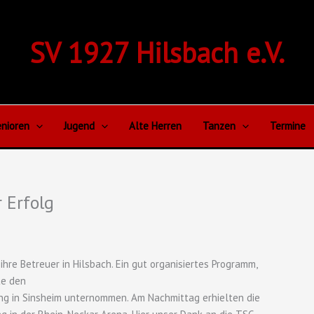
SV 1927 Hilsbach e.V.
nioren
Jugend
Alte Herren
Tanzen
Termine
r Erfolg
hre Betreuer in Hilsbach. Ein gut organisiertes Programm,
te den
g in Sinsheim unternommen. Am Nachmittag erhielten die