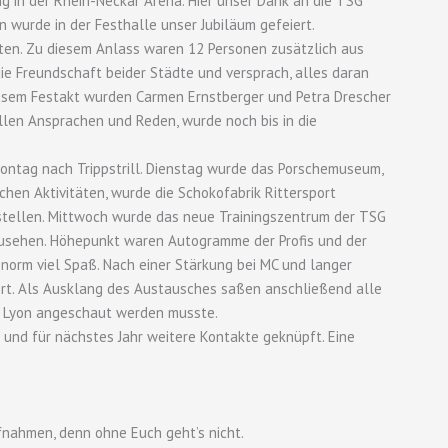
g in der Rhein-Neckar Arena. Hier unser Dank an die TSG
 wurde in der Festhalle unser Jubiläum gefeiert.
iten. Zu diesem Anlass waren 12 Personen zusätzlich aus
ie Freundschaft beider Städte und versprach, alles daran
iesem Festakt wurden Carmen Ernstberger und Petra Drescher
allen Ansprachen und Reden, wurde noch bis in die
ontag nach Trippstrill. Dienstag wurde das Porschemuseum,
ichen Aktivitäten, wurde die Schokofabrik Rittersport
rstellen. Mittwoch wurde das neue Trainingszentrum der TSG
zusehen. Höhepunkt waren Autogramme der Profis und der
enorm viel Spaß. Nach einer Stärkung bei MC und langer
iert. Als Ausklang des Austausches saßen anschließend alle
n Lyon angeschaut werden musste.
und für nächstes Jahr weitere Kontakte geknüpft. Eine
fnahmen, denn ohne Euch geht’s nicht.