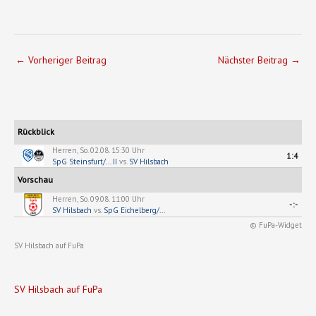
←
Vorheriger Beitrag
Nächster Beitrag
→
Rückblick
Herren, So. 02.08. 15:30 Uhr
1:4
SpG Steinsfurt/... II
vs.
SV Hilsbach
Vorschau
Herren, So. 09.08. 11:00 Uhr
-:-
SV Hilsbach
vs.
SpG Eichelberg/...
© FuPa-Widget
SV Hilsbach auf FuPa
SV Hilsbach auf FuPa