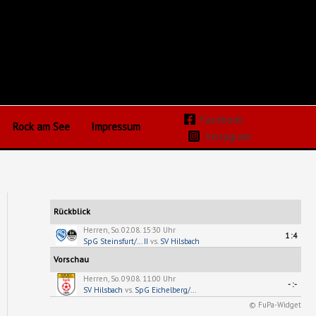
Facebook
Rock am See
Impressum
Instagram
Rückblick
Herren, So. 02.08. 15:30 Uhr
1:4
SpG Steinsfurt/... II
vs.
SV Hilsbach
Vorschau
Herren, So. 09.08. 11:00 Uhr
-:-
SV Hilsbach
vs.
SpG Eichelberg/...
© FuPa-Widget