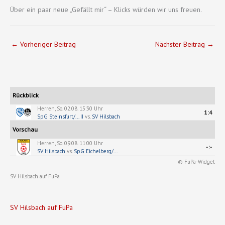
Über ein paar neue „Gefällt mir“ – Klicks würden wir uns freuen.
←
Vorheriger Beitrag
Nächster Beitrag
→
Rückblick
Herren, So. 02.08. 15:30 Uhr
1:4
SpG Steinsfurt/... II
vs.
SV Hilsbach
Vorschau
Herren, So. 09.08. 11:00 Uhr
-:-
SV Hilsbach
vs.
SpG Eichelberg/...
© FuPa-Widget
SV Hilsbach auf FuPa
SV Hilsbach auf FuPa