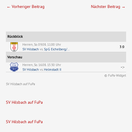
←
Vorheriger Beitrag
Nächster Beitrag
→
Rückblick
Herren, So. 09.08. 11:00 Uhr
3:0
SV Hilsbach
vs.
SpG Eichelberg/...
Vorschau
Herren, So. 16.08. 15:30 Uhr
-:-
SV Hilsbach
vs.
Helmstadt II
© FuPa-Widget
SV Hilsbach auf FuPa
SV Hilsbach auf FuPa
SV Hilsbach auf FuPa