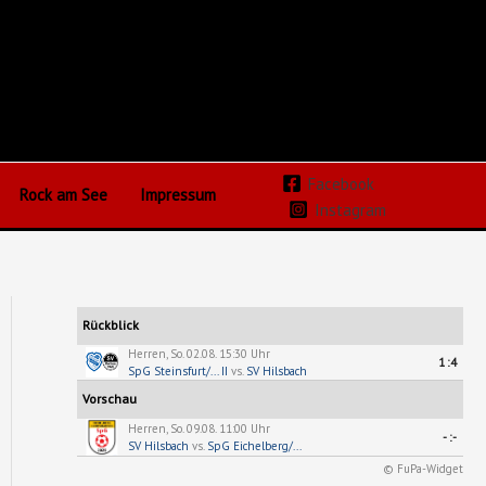
Facebook
Rock am See
Impressum
Instagram
Rückblick
Herren, So. 02.08. 15:30 Uhr
1:4
SpG Steinsfurt/... II
vs.
SV Hilsbach
Vorschau
Herren, So. 09.08. 11:00 Uhr
-:-
SV Hilsbach
vs.
SpG Eichelberg/...
© FuPa-Widget