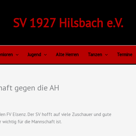
SV 1927 Hilsbach e.V.
nioren
Jugend
Alte Herren
Tanzen
Termine
haft gegen die AH
n FV Elsenz. Der SV hofft auf viele Zuschauer und gute
 wichtig für die Mannschaft ist.