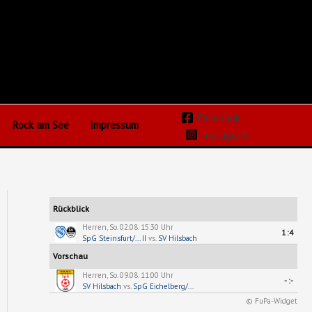
Facebook
Rock am See
Impressum
Instagram
Rückblick
Herren, So. 02.08. 15:30 Uhr
1:4
SpG Steinsfurt/... II
vs.
SV Hilsbach
Vorschau
Herren, So. 09.08. 11:00 Uhr
-:-
SV Hilsbach
vs.
SpG Eichelberg/...
© FuPa-Widget