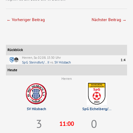
←
Vorheriger Beitrag
Nächster Beitrag
→
Rückblick
Herren, So. 02.08. 15:30 Uhr
1:4
SpG Steinsfurt/... II
vs.
SV Hilsbach
Heute
Herren
SV Hilsbach
SpG Eichelberg/...
3
0
11:00