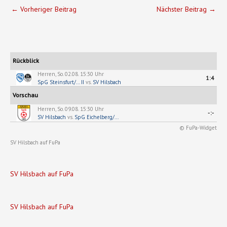
←
Vorheriger Beitrag
Nächster Beitrag
→
Rückblick
Herren, So. 02.08. 15:30 Uhr
1:4
SpG Steinsfurt/... II
vs.
SV Hilsbach
Vorschau
Herren, So. 09.08. 15:30 Uhr
-:-
SV Hilsbach
vs.
SpG Eichelberg/...
© FuPa-Widget
SV Hilsbach auf FuPa
SV Hilsbach auf FuPa
SV Hilsbach auf FuPa