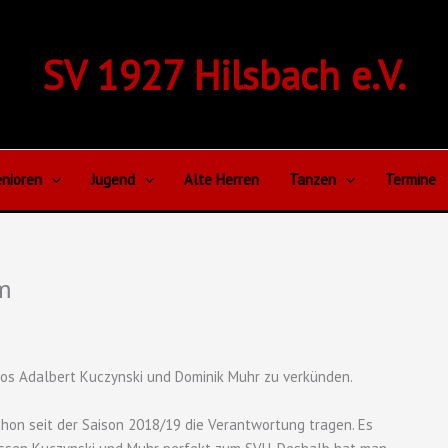
SV 1927 Hilsbach e.V.
nioren
Jugend
Alte Herren
Tanzen
Termine
am
uos Adalbert Kuczynski und Dominik Muhr zu verkünden.
schon seit der Saison 2018/19 die Verantwortung tragen. Es