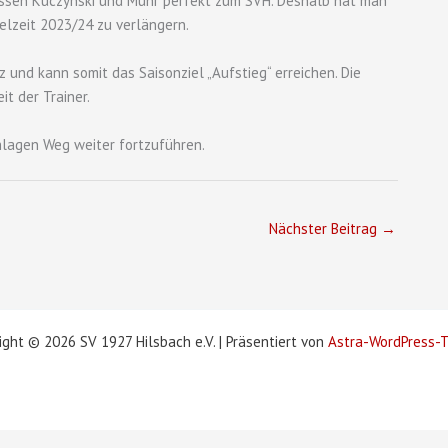
assen Kuczynski und Muhr perfekt zum SVH. Deshalb hat man
elzeit 2023/24 zu verlängern.
 und kann somit das Saisonziel „Aufstieg“ erreichen. Die
it der Trainer.
hlagen Weg weiter fortzuführen.
Nächster Beitrag
→
ight © 2026 SV 1927 Hilsbach e.V. | Präsentiert von
Astra-WordPress-