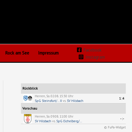
Facebook
Rock am See
Impressum
Instagram
Rückblick
Herren, So. 02.08. 15:30 Uhr
1:4
SpG Steinsfurt/... II
vs.
SV Hilsbach
Vorschau
Herren, So. 09.08. 11:00 Uhr
-:-
SV Hilsbach
vs.
SpG Eichelberg/...
© FuPa-Widget