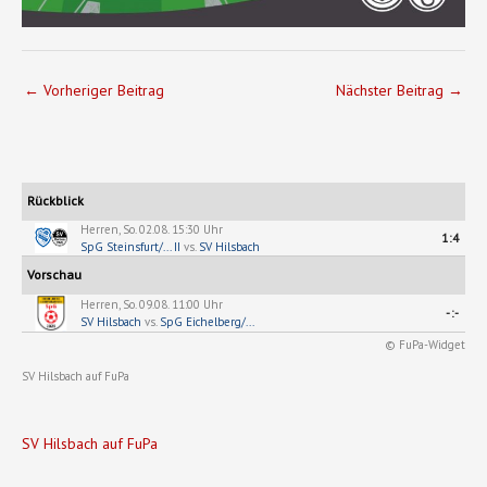
←
Vorheriger Beitrag
Nächster Beitrag
→
Rückblick
Herren, So. 02.08. 15:30 Uhr
1:4
SpG Steinsfurt/... II
vs.
SV Hilsbach
Vorschau
Herren, So. 09.08. 11:00 Uhr
-:-
SV Hilsbach
vs.
SpG Eichelberg/...
© FuPa-Widget
SV Hilsbach auf FuPa
SV Hilsbach auf FuPa