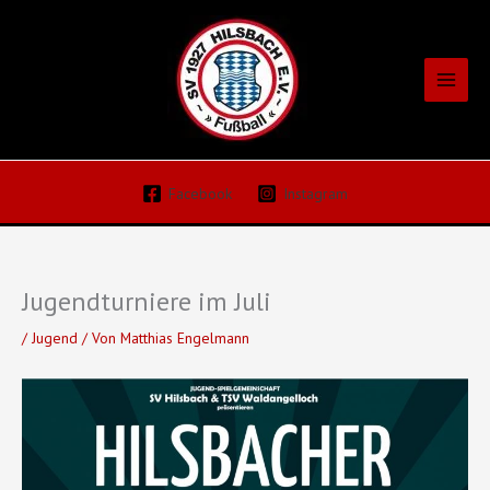
Zum
Inhalt
springen
Facebook
Instagram
Jugendturniere im Juli
/
Jugend
/ Von
Matthias Engelmann