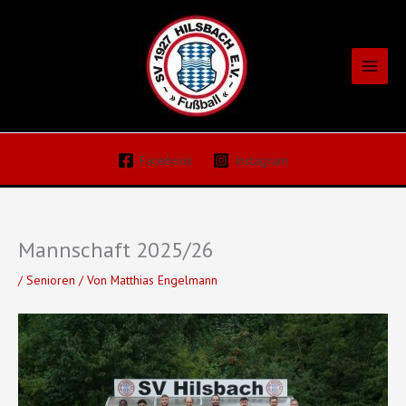
Zum
Inhalt
springen
Facebook
Instagram
Mannschaft 2025/26
/
Senioren
/ Von
Matthias Engelmann