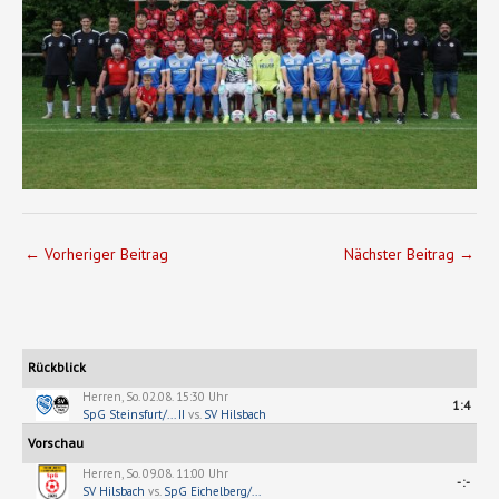
←
Vorheriger Beitrag
Nächster Beitrag
→
Rückblick
Herren, So. 02.08. 15:30 Uhr
1:4
SpG Steinsfurt/... II
vs.
SV Hilsbach
Vorschau
Herren, So. 09.08. 11:00 Uhr
-:-
SV Hilsbach
vs.
SpG Eichelberg/...