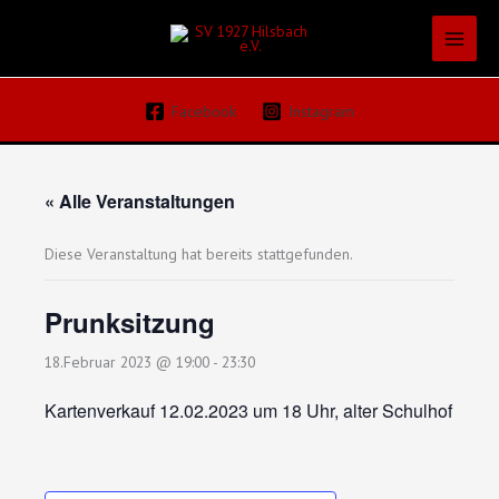
Zum
Inhalt
springen
Facebook
Instagram
« Alle Veranstaltungen
Diese Veranstaltung hat bereits stattgefunden.
Prunksitzung
18.Februar 2023 @ 19:00
-
23:30
Kartenverkauf 12.02.2023 um 18 Uhr, alter Schulhof