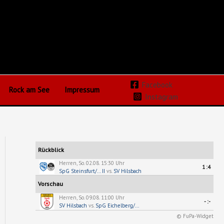
Facebook
Rock am See
Impressum
Instagram
Rückblick
Herren, So. 02.08. 15:30 Uhr
1:4
SpG Steinsfurt/... II
vs.
SV Hilsbach
Vorschau
Herren, So. 09.08. 11:00 Uhr
-:-
SV Hilsbach
vs.
SpG Eichelberg/...
© FuPa-Widget