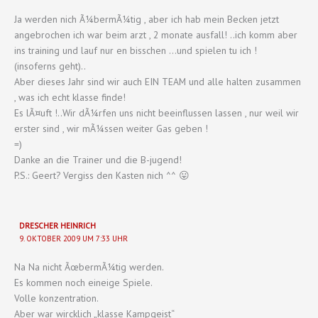
Ja werden nich Ã¼bermÃ¼tig , aber ich hab mein Becken jetzt
angebrochen ich war beim arzt , 2 monate ausfall! ..ich komm aber
ins training und lauf nur en bisschen …und spielen tu ich !
(insoferns geht)..
Aber dieses Jahr sind wir auch EIN TEAM und alle halten zusammen
, was ich echt klasse finde!
Es lÃ¤uft !..Wir dÃ¼rfen uns nicht beeinflussen lassen , nur weil wir
erster sind , wir mÃ¼ssen weiter Gas geben !
=)
Danke an die Trainer und die B-jugend!
P.S.: Geert? Vergiss den Kasten nich ^^ 😛
DRESCHER HEINRICH
9. OKTOBER 2009 UM 7:33 UHR
Na Na nicht ÃœbermÃ¼tig werden.
Es kommen noch eineige Spiele.
Volle konzentration.
Aber war wircklich „klasse Kampgeist“