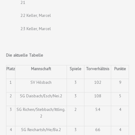
2:1
2:2 Keller, Marcel
2:3 Keller, Marcel
Die aktuelle Tabelle
Platz
Mannschaft
Spiele
Torverhältnis
Punkte
1
SV Hilsbach
3
10:2
9
2
SG Daisbach/Esch/Nei.2
3
10:8
5
3
SG Richen/Stebbach/Ittling.
2
5:4
4
2
4
SG Reichartsh/He/Ba.2
3
6:6
4