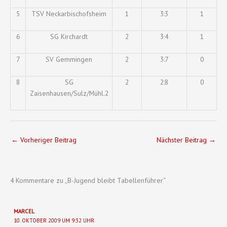
5
TSV Neckarbischofsheim
1
3:3
1
6
SG Kirchardt
2
3:4
1
7
SV Gemmingen
2
3:7
0
8
SG
2
2:8
0
Zaisenhausen/Sulz/Mühl.2
←
Vorheriger Beitrag
Nächster Beitrag
→
4 Kommentare zu „B-Jugend bleibt Tabellenführer“
MARCEL
10. OKTOBER 2009 UM 9:32 UHR