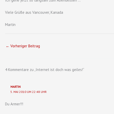
Ich gehe jetzt so langsam zum Abendessen …
Viele Grüße aus Vancouver, Kanada
Martin
←
Vorheriger Beitrag
4 Kommentare zu „Internet ist doch was geiles!“
MARTIN
5. MAI 2010 UM 22:48 UHR
Du Armer!!!