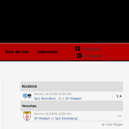
Facebook
Rock am See
Impressum
Instagram
Rückblick
Herren, So. 02.08. 15:30 Uhr
1:4
SpG Steinsfurt/... II
vs.
SV Hilsbach
Vorschau
Herren, So. 09.08. 11:00 Uhr
-:-
SV Hilsbach
vs.
SpG Eichelberg/...
© FuPa-Widget