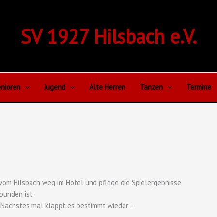
SV 1927 Hilsbach e.V.
nioren
Jugend
Alte Herren
Tanzen
Termine
km vom Hilsbach weg im Hotel und pflege die Spielergebnisse
bunden ist.
t. Nächstes mal klappt es bestimmt wieder …